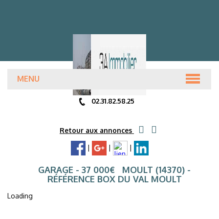
MENU
ACCUEIL
02.31.82.58.25
ANNONCES
Retour aux annonces
|
|
|
PRÉSENTATION
GARAGE
- 37 000
€
MOULT (14370) -
RÉFÉRENCE BOX DU VAL MOULT
ESTIMATION GRATUITE
Loading